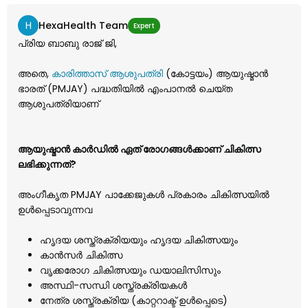
H
HexaHealth Team
Expert
പ്രിയ ബാബു രാജ് ജി,
അതെ,
കാരിത്താസ് ആശുപത്രി
(കോട്ടയം) ആയുഷ്മാൻ
ഭാരത് (PMJAY) പദ്ധതിയിൽ എംപാനൽ ചെയ്ത
ആശുപത്രിയാണ്
ആയുഷ്മാൻ കാർഡിൽ ഏത് രോഗങ്ങൾക്കാണ് ചികിത്സ
ലഭിക്കുന്നത്?
അംഗീകൃത PMJAY പാക്കേജുകൾ പ്രകാരം ചികിത്സയിൽ
ഉൾപ്പെടാവുന്നവ
ഹൃദയ ശസ്ത്രക്രിയയും ഹൃദയ ചികിത്സയും
കാൻസർ ചികിത്സ
വൃക്കരോഗ ചികിത്സയും ഡയാലിസിസും
അസ്ഥി-സന്ധി ശസ്ത്രക്രിയകൾ
നേത്ര ശസ്ത്രക്രിയ (കാറ്ററാക്ട് ഉൾപ്പെടെ)