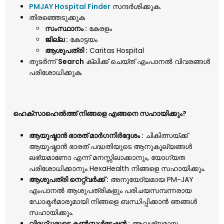
PMJAY Hospital Finder
സന്ദർശിക്കുക.
തിരഞ്ഞെടുക്കുക
സംസ്ഥാനം :
കേരളം
ജില്ല :
കോട്ടയം
ആശുപത്രി :
Caritas Hospital
തുടർന്ന്
Search
ക്ലിക്ക് ചെയ്ത് എംപാനൽ വിവരങ്ങൾ
പരിശോധിക്കുക.
ഹെക്സാഹെൽത്ത് നിങ്ങളെ എങ്ങനെ സഹായിക്കും?
ആയുഷ്മാൻ ഭാരത് മാർഗനിർദ്ദേശം :
ചികിത്സയ്ക്ക്
ആയുഷ്മാൻ ഭാരത് പദ്ധതിയുടെ ആനുകൂല്യങ്ങൾ
ലഭ്യമാണോ എന്ന് മനസ്സിലാക്കാനും, യോഗ്യത
പരിശോധിക്കാനും HexaHealth നിങ്ങളെ സഹായിക്കും.
ആശുപത്രി നെറ്റ്‌വർക്ക് :
അനുയോ്യമായ PM-JAY
എംപാനൽ ആശുപത്രികളും പരിചയസമ്പന്നരായ
ഡോക്ടർമാരുമായി നിങ്ങളെ ബന്ധിപ്പിക്കാൻ ഞങ്ങൾ
സഹായിക്കും.
വിദഗ്ധരുടെ കൺസൾട്ടേഷൻ :
ആവശ്യമായ