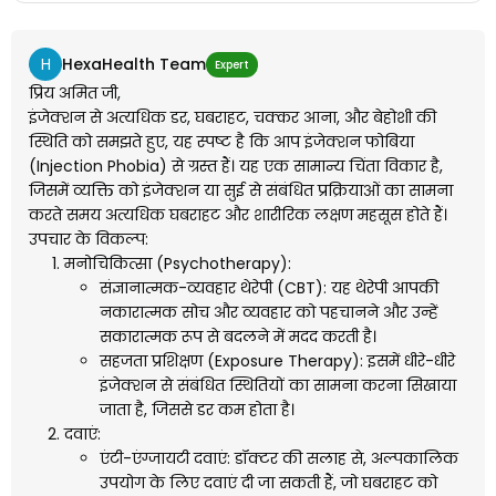
करने के क्या इसका कोई इलाज है अगर हाँ तो कैसे होगा कौन से
टेस्ट्स होंगे और इस तरह की बीमारी का इलाज कौन से डॉक्टर करते
हैं कहा मिलेंग
H
HexaHealth Team
Expert
प्रिय अमित जी,
इंजेक्शन से अत्यधिक डर, घबराहट, चक्कर आना, और बेहोशी की
स्थिति को समझते हुए, यह स्पष्ट है कि आप इंजेक्शन फोबिया
(Injection Phobia) से ग्रस्त हैं। यह एक सामान्य चिंता विकार है,
जिसमें व्यक्ति को इंजेक्शन या सुई से संबंधित प्रक्रियाओं का सामना
करते समय अत्यधिक घबराहट और शारीरिक लक्षण महसूस होते हैं।
उपचार के विकल्प:
मनोचिकित्सा (Psychotherapy):
संज्ञानात्मक-व्यवहार थेरेपी (CBT): यह थेरेपी आपकी
नकारात्मक सोच और व्यवहार को पहचानने और उन्हें
सकारात्मक रूप से बदलने में मदद करती है।
सहजता प्रशिक्षण (Exposure Therapy): इसमें धीरे-धीरे
इंजेक्शन से संबंधित स्थितियों का सामना करना सिखाया
जाता है, जिससे डर कम होता है।
दवाएं:
एंटी-एंग्जायटी दवाएं: डॉक्टर की सलाह से, अल्पकालिक
उपयोग के लिए दवाएं दी जा सकती हैं, जो घबराहट को