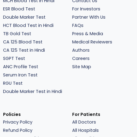
MCH Blood Test in Hindi
Contact Us
ESR Blood Test
For Investors
Double Marker Test
Partner With Us
HCT Blood Test in Hindi
FAQs
TB Gold Test
Press & Media
CA 125 Blood Test
Medical Reviewers
CA 125 Test in Hindi
Authors
SGPT Test
Careers
ANC Profile Test
Site Map
Serum Iron Test
RGU Test
Double Marker Test in Hindi
Policies
For Patients
Privacy Policy
All Doctors
Refund Policy
All Hospitals