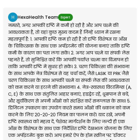
H
HexaHealth Team
Expert
नमस्ते, अगर आपकी दृष्टि में कमी हो रही है और आप चश्मे की
आवश्यकता है, तो यहां कुछ मुख्य कदम हैं जिन्हें ध्यान में रखना
महत्वपूर्ण है: 1. आपकी दृष्टि कम हो रही है तो दृष्टि विशेषज्ञ या आँख
के चिकित्सक के साथ एक अपॉइंटमेंट की योजना बनाएं ताकि दृष्टि
कमी के कारण का पता लगा सकें। 2. अगर आप चश्मे या संपर्क लेंस
पहनते हैं, तो सुनिश्चित करें कि आपकी पर्याप्त चश्मा का विज्ञापन हो
ताकि आपकी दृष्टि में सुधार हो सके। 3. चरण चिकित्सा की संभावना
के साथ आपके नेत्र विशेषज्ञ से यह चर्चा करें, जैसे LASIK या PRK जैसे
चरण चिकित्सा के साथ आपकी चश्मे या संपर्क लेंस की आवश्यकता
को कम करने या हटाने की संभावना। 4. नेत्र-स्वास्थ्य विटामिन्स (A,
C, E) के साथ एक संतुलित आहार बनाएं, हाइड्रेट रहें, धूम्रपान से बचें,
और सूर्यकिरण से अपनी आँखों को संरक्षित करें सनग्लास के साथ। 5.
डिजिटल उपकरण का उपयोग करते समय आँखों की थकान को कम
करने के लिए 20-20-20 नियम का पालन करें। याद रखें, अपनी
दृष्टि स्वास्थ्य को महत्व दें, पेशेवर मार्गदर्शन के लिए जल्दी ही एक
आँख के विशेषज्ञ के साथ एक निर्देशित दृष्टि देखभाल योजना के लिए
एक अपॉइंटमेंट बुक करें। आप हमारे ऐप के होम स्क्रीन पर 'डॉक्टर