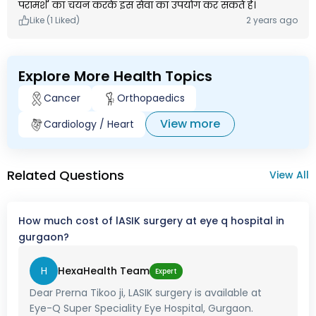
परामर्श' का चयन करके इस सेवा का उपयोग कर सकते हैं।
Like (1 Liked)
2 years ago
Explore More Health Topics
Cancer
Orthopaedics
View more
Cardiology / Heart
Related Questions
View All
How much cost of lASIK surgery at eye q hospital in
gurgaon?
H
HexaHealth Team
Expert
Dear Prerna Tikoo ji, LASIK surgery is available at
Eye-Q Super Speciality Eye Hospital, Gurgaon.